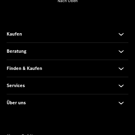
Übersicht
140 Jahre
Innovation
Mercedes-
Benz
Store
Neuwagenangebote
Leasing
Privatkunden
Leasing
Gewerbekunden
Finanzierung
Privatkunden