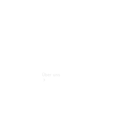
Finanzdienste
Digitale
Extras
Über uns
Übersicht
Kontakt