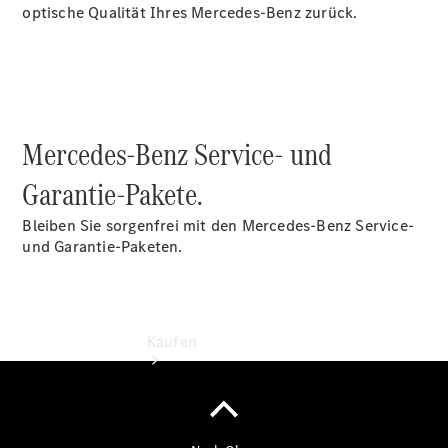
vereinbaren
optische Qualität Ihres Mercedes-Benz zurück.
Probefahrt
vereinbaren
Konfigurator
Modellübersicht
Tel: +49
2331 479-0
Mercedes-Benz Service- und
Garantie-Pakete.
Bleiben Sie sorgenfrei mit den Mercedes-Benz Service-
und Garantie-Paketen.
Kaufen