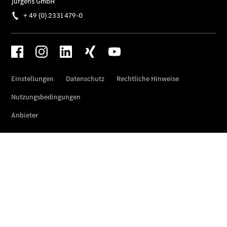
Finanzierung
Gewerbekunden
Kurzfristig
verfügbare
Angebote
V-Klasse
V-Klasse
Marco Polo
Limousinen
Der
elektrische
CLA mit EQ-
Technologie
Der neue
CLA
EQE