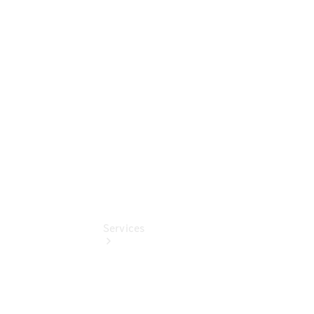
Sterne -
elektrisch
Mercedes-
Benz
Online
Store
Services