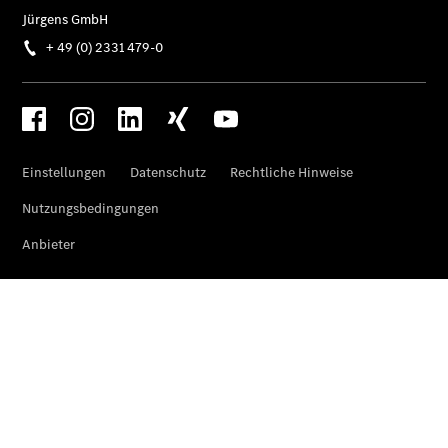
Finanzierung
Gewerbekunden
Kurzfristig
verfügbare
Angebote
V-Klasse
V-Klasse
Marco Polo
Limousinen
Der
elektrische
CLA mit EQ-
Technologie
Der neue
CLA
EQE