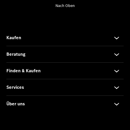
Übersicht
140 Jahre
Innovation
Mercedes-
Benz
Store
Neuwagenangebote
Leasing
Privatkunden
Leasing
Gewerbekunden
Finanzierung
Privatkunden