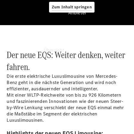
Zum Inhalt springen
Anbieter
Anbieter
Übersicht
Der neue EQS: Weiter denken, weiter
fahren.
Die erste elektrische Luxuslimousine von Mercedes-
Benz geht in die nächste Generation und wird noch
effizienter, ausdauernder und intelligenter.
Mit einer WLTP-Reichweite von bis zu 926 Kilometern
Startseite
und faszinierenden Innovationen wie der neuen Steer-
Ansprechpartner
by-Wire Lenkung verschiebt der neue EQS einmal mehr
finden
die Maßstäbe im Segment der elektrischen
Beratung
Luxuslimousinen.
vereinbaren
Servicetermin
Highlights der neuen EQS Limousine: