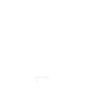
Sterne -
elektrisch
Mercedes-
Benz
Online
Store
Services