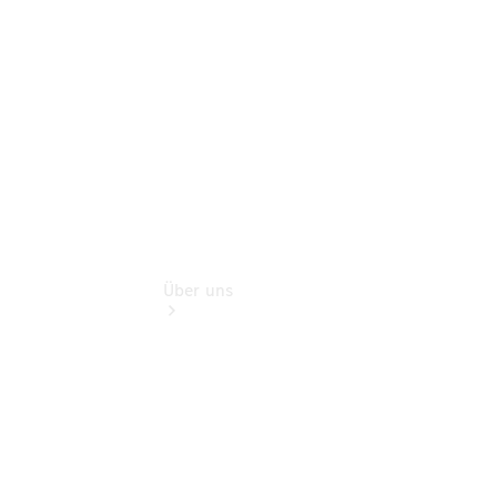
Finanzdienste
Digitale
Extras
Über uns
Übersicht
Kontakt