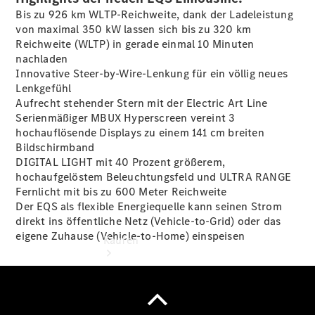
vereinbaren
Bis zu 926 km
WLTP-Reichweite
, dank der Ladeleistung
Probefahrt
von maximal 350 kW lassen sich bis zu 320 km
vereinbaren
Reichweite (WLTP) in gerade einmal 10 Minuten
Konfigurator
nachladen
Modellübersicht
Innovative
Steer-by-Wire-Lenkung
für ein völlig neues
Tel: +49
Lenkgefühl
2331 479-0
Aufrecht stehender Stern mit der Electric Art Line
Serienmäßiger MBUX Hyperscreen vereint 3
hochauflösende Displays zu einem 141 cm breiten
Bildschirmband
DIGITAL LIGHT mit 40 Prozent größerem,
hochaufgelöstem Beleuchtungsfeld und ULTRA RANGE
Fernlicht mit bis zu 600 Meter Reichweite
Der EQS als flexible Energiequelle kann seinen Strom
direkt ins öffentliche Netz (Vehicle-to-Grid) oder das
eigene Zuhause (Vehicle-to-Home)
einspeisen
Kaufen