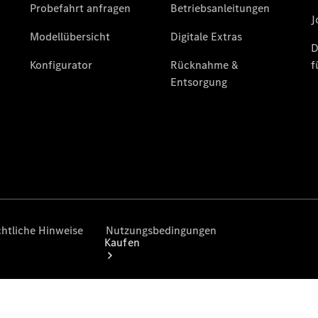
vereinbaren
Probefahrt
vereinbaren
Konfigurator
Modellübersicht
Tel: +49
2331 479-0
Kaufen