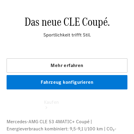
vereinbaren
Probefahrt
vereinbaren
Konfigurator
Modellübersicht
Tel: +49
2331 479-0
Kaufen