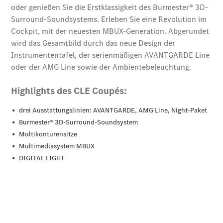
Finanzierung
Gewerbekunden
Kurzfristig
verfügbare
Angebote
V-Klasse
V-Klasse
Marco Polo
Limousinen
Der
elektrische
CLA mit EQ-
Technologie
Der neue
CLA
EQE