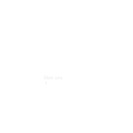
Finanzdienste
Digitale
Extras
Über uns
Übersicht
Kontakt