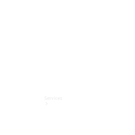
Sterne -
elektrisch
Mercedes-
Benz
Online
Store
Services