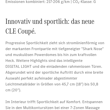
Übersicht
140 Jahre
Innovation
Mercedes-
Benz
Store
Neuwagenangebote
Leasing
Privatkunden
Leasing
Gewerbekunden
Finanzierung
Privatkunden