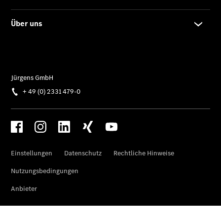
Mercedes-
AMG GT
Coupé
Mercedes-
AMG GT 4-
Türer
Coupé
Cabriolets
&
Roadster
CLE
Cabriolet